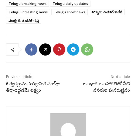
Telugu breaking news
Telugu daily updates
Telugu intresting news
Telugu short news
కర్నూలు మెడికల్ కాలేజీ
మంత్రి టి. జి.భరత్ గుప్త
Previous article
Next article
ఓర్వకల్లును పారిశ్రామిక హబ్‌గా
జలధార..జలహారతితో నీటి
తీర్చిదిద్దడమే లక్ష్యం
వనరుల పునరుజ్జీవం