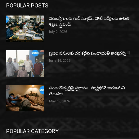
POPULAR POSTS
నిరుద్యోగులకు గుడ్ న్యూస్.. పోటీ పరీక్షలకు ఉచిత
శిక్షణ, స్టైఫండ్
July 2, 2026
ప్రజల పనులకు ధర కట్టిన పంచాయతీ కార్యదర్శి..!!!
June 16, 2026
సంతానోత్పత్తిపై ప్రభావం.. స్మార్ట్‌ఫోనే కారణమని
తెలుసా?
May 18, 2026
POPULAR CATEGORY