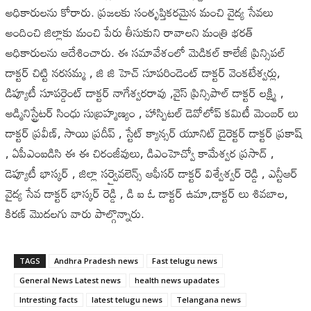
అధికారులను కోరారు. ప్రజలకు సంతృప్తికరమైన మంచి వైద్య సేవలు
అందించి జిల్లాకు మంచి పేరు తీసుకుని రావాలని మంత్రి భరత్
అధికారులను ఆదేశించారు. ఈ సమావేశంలో మెడికల్ కాలేజీ ప్రిన్సిపల్
డాక్టర్ చిట్టి నరసమ్మ , జి జి హెచ్ సూపరిండెంట్ డాక్టర్ వెంకటేశ్వర్లు,
డిప్యూటీ సూపర్డెంట్ డాక్టర్ నాగేశ్వరరావు ,వైస్ ప్రిన్సిపాల్ డాక్టర్ లక్ష్మి ,
అడ్మినిస్ట్రేటర్ సింధు సుబ్రహ్మణ్యం , హాస్పిటల్ డెవోలోప్ కమిటీ మెంబర్ లు
డాక్టర్ ప్రవీణ్, సాయి ప్రదీప్ , స్టేట్ క్యాన్సర్ యూనిట్ డైరెక్టర్ డాక్టర్ ప్రకాష్
, ఏపీఎంఐడిసి ఈ ఈ చిరంజీవులు, డిఎంహెచ్వో కామేశ్వర ప్రసాద్ ,
డెప్యూటీ భాస్కర్ , జిల్లా సర్వైవలెన్స్ ఆఫీసర్ డాక్టర్ విశ్వేశ్వర్ రెడ్డి , ఎన్టీఆర్
వైద్య సేవ డాక్టర్ భాస్కర్ రెడ్డి , డి ఐ ఓ డాక్టర్ ఉమా,డాక్టర్ లు శివబాల,
కిరణ్ మొదలగు వారు పాల్గొన్నారు.
TAGS
Andhra Pradesh news
Fast telugu news
General News Latest news
health news upadates
Intresting facts
latest telugu news
Telangana news