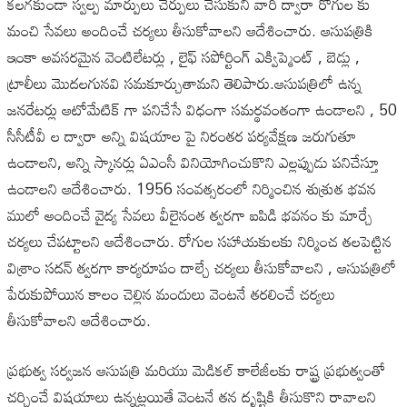
కలగకుండా స్వల్ప మార్పులు చేర్పులు చేసుకుని వారి ద్వారా రోగుల కు
మంచి సేవలు అందించే చర్యలు తీసుకోవాలని ఆదేశించారు. ఆసుపత్రికి
ఇంకా అవసరమైన వెంటిలేటర్లు , లైఫ్ సపోర్టింగ్ ఎక్విప్మెంట్ , బెడ్లు ,
ట్రాలీలు మొదలగునవి సమకూర్చుతామని తెలిపారు.ఆసుపత్రిలో ఉన్న
జనరేటర్లు ఆటోమేటిక్ గా పనిచేసే విధంగా సమర్థవంతంగా ఉండాలని , 50
సీసీటీవీ ల ద్వారా అన్ని విషయాల పై నిరంతర పర్యవేక్షణ జరుగుతూ
ఉండాలని, అన్ని స్కానర్లు ఏఎంసీ వినియోగించుకొని ఎల్లప్పుడు పనిచేస్తూ
ఉండాలని ఆదేశించారు. 1956 సంవత్సరంలో నిర్మించిన శుశ్రుత భవన
ములో అందించే వైద్య సేవలు వీలైనంత త్వరగా ఐపిడి భవనం కు మార్చే
చర్యలు చేపట్టాలని ఆదేశించారు. రోగుల సహాయకులకు నిర్మించ తలపెట్టిన
విశ్రాం సదన్ త్వరగా కార్యరూపం దాల్చే చర్యలు తీసుకోవాలని , ఆసుపత్రిలో
పేరుకుపోయిన కాలం చెల్లిన మందులు వెంటనే తరలించే చర్యలు
తీసుకోవాలని ఆదేశించారు.
ప్రభుత్వ సర్వజన ఆసుపత్రి మరియు మెడికల్ కాలేజీలకు రాష్ట్ర ప్రభుత్వంతో
చర్చించే విషయాలు ఉన్నట్లయితే వెంటనే తన దృష్టికి తీసుకొని రావాలని