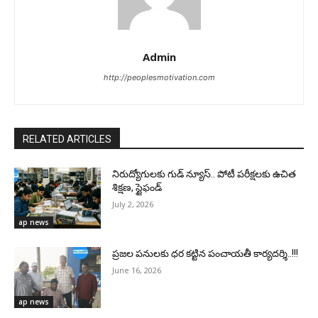
Admin
http://peoplesmotivation.com
RELATED ARTICLES
నిరుద్యోగులకు గుడ్ న్యూస్.. పోటీ పరీక్షలకు ఉచిత
శిక్షణ, స్టైఫండ్
July 2, 2026
ap news
ప్రజల పనులకు ధర కట్టిన పంచాయతీ కార్యదర్శి..!!!
June 16, 2026
ap news