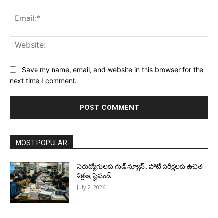
Ema
Web
Save my name, email, and website in this browser for the
next time I comment.
MOST POPULAR
నిరుద్యోగులకు గుడ్ న్యూస్.. పోటీ పరీక్షలకు ఉచిత
శిక్షణ, స్టైఫండ్
July 2, 2026