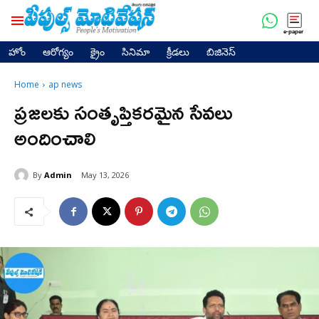
e-paper
హోం
ఆరోగ్యం
క్రైం
సినిమా
క్రీడలు
బిజినెస్
Home
ap news
ప్రజలకు సంతృప్తికరమైన సేవలు
అందించాలి
By
Admin
May 13, 2026