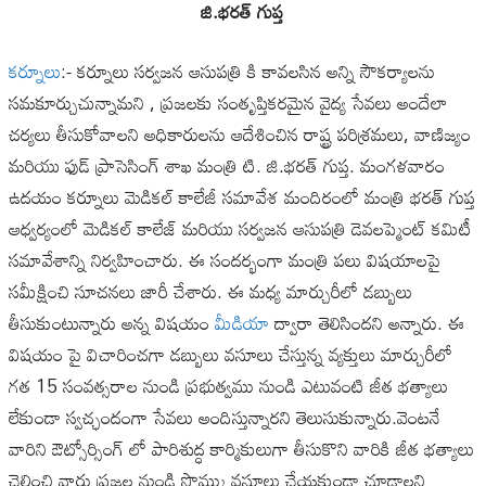
జి.భరత్ గుప్త
కర్నూలు
:- కర్నూలు సర్వజన ఆసుపత్రి కి కావలసిన అన్ని సౌకర్యాలను
సమకూర్చుచున్నామని , ప్రజలకు సంతృప్తికరమైన వైద్య సేవలు అందేలా
చర్యలు తీసుకోవాలని అధికారులను ఆదేశించిన రాష్ట్ర పరిశ్రమలు, వాణిజ్యం
మరియు ఫుడ్ ప్రాసెసింగ్ శాఖ మంత్రి టి. జి.భరత్ గుప్త. మంగళవారం
ఉదయం కర్నూలు మెడికల్ కాలేజీ సమావేశ మందిరంలో మంత్రి భరత్ గుప్త
ఆధ్వర్యంలో మెడికల్ కాలేజ్ మరియు సర్వజన ఆసుపత్రి డెవలప్మెంట్ కమిటీ
సమావేశాన్ని నిర్వహించారు. ఈ సందర్భంగా మంత్రి పలు విషయాలపై
సమీక్షించి సూచనలు జారీ చేశారు. ఈ మధ్య మార్చురీలో డబ్బులు
తీసుకుంటున్నారు అన్న విషయం
మీడియా
ద్వారా తెలిసిందని అన్నారు. ఈ
విషయం పై విచారించగా డబ్బులు వసూలు చేస్తున్న వ్యక్తులు మార్చురీలో
గత 15 సంవత్సరాల నుండి ప్రభుత్వము నుండి ఎటువంటి జీత భత్యాలు
లేకుండా స్వచ్ఛందంగా సేవలు అందిస్తున్నారని తెలుసుకున్నారు.వెంటనే
వారిని ఔట్సోర్సింగ్ లో పారిశుద్ధ కార్మికులుగా తీసుకొని వారికి జీత భత్యాలు
చెల్లించి వారు ప్రజల నుండి సొమ్ము వసూలు చేయకుండా చూడాలని