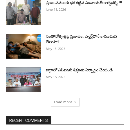
ప్రజల పనులకు ధర కట్టిన పంచాయతీ కార్యదర్శి..!!!
June 16, 2026
సంతానోత్పత్తిపై ప్రభావం.. స్మార్ట్‌ఫోనే కారణమని
తెలుసా?
May 18, 2026
జిల్లాలో ఎస్ఐఆర్ శిక్షణకు ఏర్పాట్లు చేయండి
May 15, 2026
Load more
RECENT COMMENTS