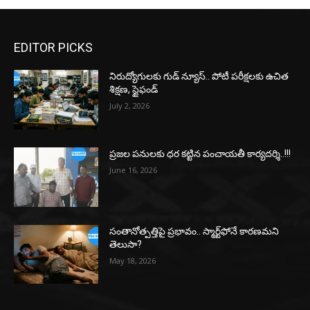
EDITOR PICKS
నిరుద్యోగులకు గుడ్ న్యూస్.. పోటీ పరీక్షలకు ఉచిత
శిక్షణ, స్టైఫండ్
July 2, 2026
ప్రజల పనులకు ధర కట్టిన పంచాయతీ కార్యదర్శి..!!!
June 16, 2026
సంతానోత్పత్తిపై ప్రభావం.. స్మార్ట్‌ఫోనే కారణమని
తెలుసా?
May 18, 2026