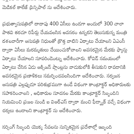
మెడికల్ కాలేజ్ ప్రిన్సిపాల్ ను ఆదేశించారు.
ప్రభుత్వాసుపత్రిలో దాదాపు 400 ఏసీలు ఉండగా అందులో 300 చాలా
పాతవి తరచూ రిపేర్లు చేయవలసిన అవసరం ఉన్నదని తెలుసుకున్న మంత్రి
దశలవారీగా ఆసుపత్రి నిధులతో క్రొత్త వాటిని ఏర్పాటు చేయాలని ఏఎంసీ
ద్వారా ఏసీలు మరమ్మతులు చేయించుకోవాలని అవసరమైన మేరకు ఫ్యాన్లు
ఏర్పాటు చేయాలని సూపరిండెంట్ను ఆదేశించారు. కోవిడ్ సమయంలో
ఏర్పాటు చేసిన ఏడు ఆక్సిజన్ ప్లాంట్లను వాడుకులోకి తీసుకుని రావడానికి
అవసరమైన ప్రణాళికలు సమర్పించవలసిందిగా ఆదేశించారు. సర్వజన
ఆసుపత్రి ఎల్లప్పుడూ పరిశుభ్రముగా ఉండే విధంగా కాంట్రాక్టర్ అధికారులకు
సహకరించాలని , అధికారుల సూచనల మేరకు కాంట్రాక్టర్ సిబ్బందిని
నియమించి ప్రజల నుండి ఐ విఆర్ఎస్ ద్వారా మంచి ఫీడ్బ్యాక్ వచ్చే విధంగా
చర్యలు ఉండాలని కాంట్రాక్టర్ ను ఆదేశించారు.
నర్సింగ్ సిబ్బంది యొక్క సేవలను సున్నితమైన ప్రదేశాల్లో ఇబ్బంది