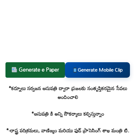
Generate e Paper
Generate Mobile Clip
*కర్నూలు సర్వజన ఆసుపత్రి ద్వారా ప్రజలకు సంతృప్తికరమైన సేవలు
అందించాలి
*ఆసుపత్రి కి అన్ని సౌకర్యాలు కల్పిస్తున్నాం
*-రాష్ట్ర పరిశ్రమలు, వాణిజ్యం మరియు ఫుడ్ ప్రాసెసింగ్ శాఖ మంత్రి టి.