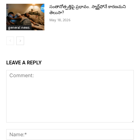
సంతానోత్పత్తిపై ప్రభావం.. స్మార్ట్‌ఫోనే కారణమని
తెలుసా?
May 18, 2026
general news
LEAVE A REPLY
Comment:
Na