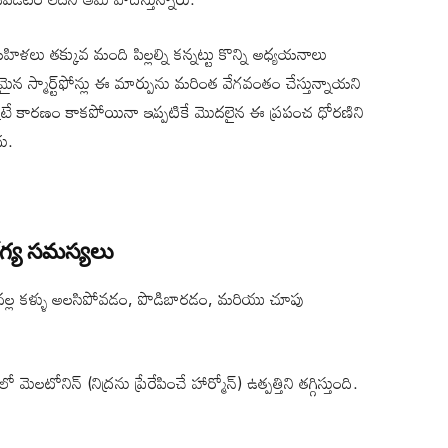
ళలు తక్కువ మంది పిల్లల్ని కన్నట్టు కొన్ని అధ్యయనాలు
తమైన స్మార్ట్‌ఫోన్లు ఈ మార్పును మరింత వేగవంతం చేస్తున్నాయని
 ఒక్కటే కారణం కాకపోయినా ఇప్పటికే మొదలైన ఈ ప్రపంచ ధోరణిని
ు.
గ్య సమస్యలు
వల్ల కళ్ళు అలసిపోవడం, పొడిబారడం, మరియు చూపు
 మెలటోనిన్ (నిద్రను ప్రేరేపించే హార్మోన్) ఉత్పత్తిని తగ్గిస్తుంది.