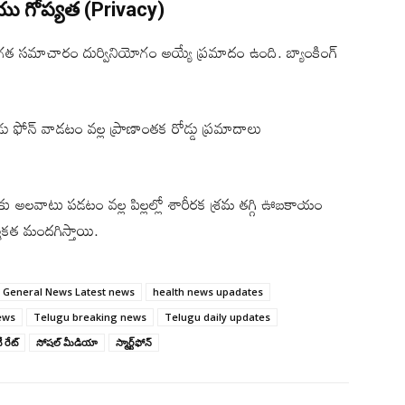
ు గోప్యత (Privacy)
యక్తిగత సమాచారం దుర్వినియోగం అయ్యే ప్రమాదం ఉంది. బ్యాంకింగ్
నప్పుడు ఫోన్ వాడటం వల్ల ప్రాణాంతక రోడ్డు ప్రమాదాలు
న్లకు అలవాటు పడటం వల్ల పిల్లల్లో శారీరక శ్రమ తగ్గి ఊబకాయం
్మకత మందగిస్తాయి.
General News Latest news
health news upadates
ews
Telugu breaking news
Telugu daily updates
టీ రేట్
సోషల్ మీడియా
స్మార్ట్‌ఫోన్