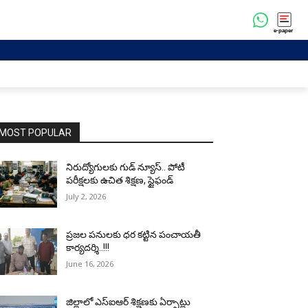
e-paper
MOST POPULAR
నిరుద్యోగులకు గుడ్ న్యూస్.. పోటీ
పరీక్షలకు ఉచిత శిక్షణ, స్టైఫండ్
July 2, 2026
ప్రజల పనులకు ధర కట్టిన పంచాయతీ
కార్యదర్శి..!!!
June 16, 2026
జిల్లాలో ఎస్ఐఆర్ శిక్షణకు ఏర్పాట్లు