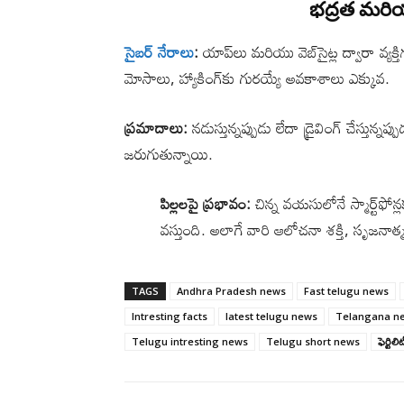
భద్రత మరియ
సైబర్ నేరాలు
:
యాప్‌లు మరియు వెబ్‌సైట్ల ద్వారా వ్
మోసాలు, హ్యాకింగ్‌కు గురయ్యే అవకాశాలు ఎక్కువ.
ప్రమాదాలు:
నడుస్తున్నప్పుడు లేదా డ్రైవింగ్ చేస్తున్
జరుగుతున్నాయి.
పిల్లలపై ప్రభావం:
చిన్న వయసులోనే స్మార్ట్‌ఫో
వస్తుంది. అలాగే వారి ఆలోచనా శక్తి, సృజనాత
TAGS
Andhra Pradesh news
Fast telugu news
Intresting facts
latest telugu news
Telangana n
Telugu intresting news
Telugu short news
ఫెర్టిలి