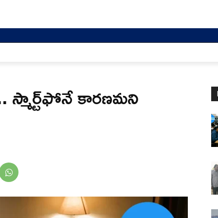
. స్మార్ట్‌ఫోనే కారణమని