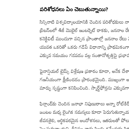
పరిశోధనలు ఏం చెబుతున్నాయి?
సిన్సినాటి విశ్వవిద్యాలయానికి చెందిన పరిశోధకులు 
బ్రిటన్‌లలో 4జీ మొబైల్ ఇంటర్నెట్ రాకకు, జననాల 
కనెక్టివిటీ ముందుగా వచ్చిన ప్రాంతాల్లో జననాల రేటు వే
యువత ఒకరితో ఒకరు గడిపే విధానాన్ని ప్రాథమికంగా 
ఎక్కువ సమయం గడపడం వల్ల సంతానోత్పత్తిపై ప్రభావం
ఫైనాన్షియల్ టైమ్స్ విశ్లేషణ ప్రకారం కూడా, అనేక దేశా
గణనీయంగా క్షీణించడం ప్రారంభమైంది. ముఖ్యంగా అమెర
మార్పు స్పష్టంగా కనిపించింది. స్మార్ట్‌ఫోన్లను ఎ
ఫిన్లాండ్‌కు చెందిన జనాభా నిపుణురాలు అన్నా రోట
జంటల మధ్య లైంగిక సమస్యలు కూడా పెరుగుతున్నాయ
జీవనశైలి, ఆర్థికపరమైన ఆందోళనలు, ఇతరులతో పోల్
పెంచుతున్నాయని, దీనివల్ల వారు పిల్లల్ని కనేందుకు సి