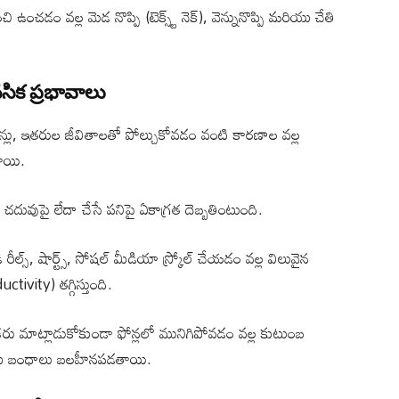
ఉంచడం వల్ల మెడ నొప్పి (టెక్స్ట్ నెక్), వెన్నునొప్పి మరియు చేతి
ిక ప్రభావాలు
్లు, ఇతరుల జీవితాలతో పోల్చుకోవడం వంటి కారణాల వల్ల
తాయి.
చదువుపై లేదా చేసే పనిపై ఏకాగ్రత దెబ్బతింటుంది.
స్, షార్ట్స్, సోషల్ మీడియా స్క్రోల్ చేయడం వల్ల విలువైన
vity) తగ్గిస్తుంది.
ఒకరు మాట్లాడుకోకుండా ఫోన్లలో మునిగిపోవడం వల్ల కుటుంబ
మరియు బంధాలు బలహీనపడతాయి.