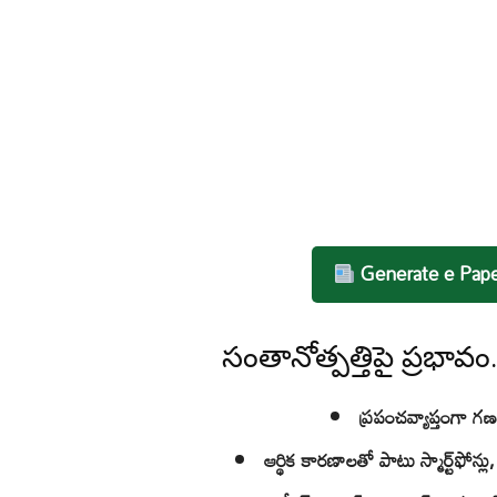
Generate e Pap
సంతానోత్పత్తిపై ప్రభావం
ప్రపంచవ్యాప్తంగా గ
ఆర్థిక కారణాలతో పాటు స్మార్ట్‌ఫోన్లు