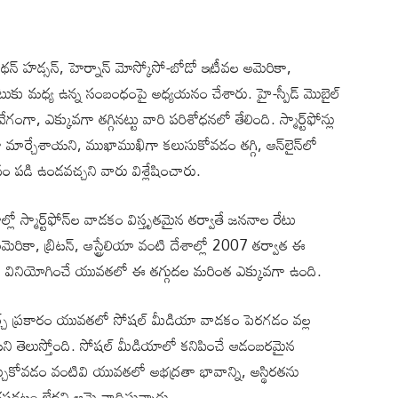
నాథన్ హడ్సన్, హెర్నాన్ మోస్కోసో-బోడో ఇటీవల అమెరికా,
రేటుకు మధ్య ఉన్న సంబంధంపై అధ్యయనం చేశారు. హై-స్పీడ్ మొబైల్
గంగా, ఎక్కువగా తగ్గినట్టు వారి పరిశోధనలో తేలింది. స్మార్ట్‌ఫోన్లు
మార్చేశాయని, ముఖాముఖిగా కలుసుకోవడం తగ్గి, ఆన్‌లైన్‌లో
 పడి ఉండవచ్చని వారు విశ్లేషించారు.
ల్లో స్మార్ట్‌ఫోన్‌ల వాడకం విస్తృతమైన తర్వాతే జననాల రేటు
ికా, బ్రిటన్, ఆస్ట్రేలియా వంటి దేశాల్లో 2007 తర్వాత ఈ
క్కువగా వినియోగించే యువతలో ఈ తగ్గుదల మరింత ఎక్కువగా ఉంది.
్‌కిర్చ్ ప్రకారం యువతలో సోషల్ మీడియా వాడకం పెరగడం వల్ల
ని తెలుస్తోంది. సోషల్ మీడియాలో కనిపించే ఆడంబరమైన
చుకోవడం వంటివి యువతలో అభద్రతా భావాన్ని, అస్థిరతను
ద్ధపడటం లేదని ఆమె వాదిస్తున్నారు.