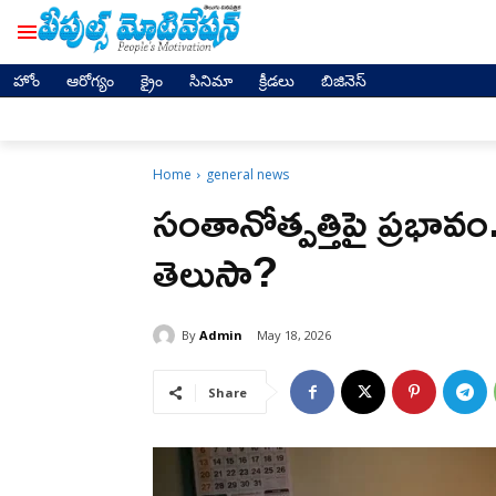
హోం
ఆరోగ్యం
క్రైం
సినిమా
క్రీడలు
బిజినెస్
Home
general news
సంతానోత్పత్తిపై ప్రభావం.
తెలుసా?
By
Admin
May 18, 2026
Share