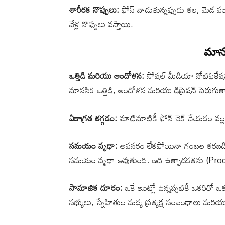
శారీరక నొప్పులు:
ఫోన్ వాడుతున్నప్పుడు తల, మెడ వంచి 
వేళ్ల నొప్పులు వస్తాయి.
మానస
ఒత్తిడి మరియు ఆందోళన:
సోషల్ మీడియా నోటిఫికేషన
మానసిక ఒత్తిడి, ఆందోళన మరియు డిప్రెషన్ పెరుగు
ఏకాగ్రత తగ్గడం:
మాటిమాటికీ ఫోన్ చెక్ చేయడం వల్ల 
సమయం వృధా:
అవసరం లేకపోయినా గంటల తరబడి రీల్
సమయం వృధా అవుతుంది. ఇది ఉత్పాదకతను (Producti
సామాజిక దూరం:
ఒకే ఇంట్లో ఉన్నప్పటికీ ఒకరితో 
సభ్యులు, స్నేహితుల మధ్య ప్రత్యక్ష సంబంధాలు 