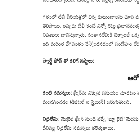
గతంలో టీవీ సీరియళ్లలో చిన్న కుటుంబాలను చూసి మహి
తెలిపాయి. ఇప్పుడు టీవీ కంటే ఎన్నో రెట్లు ప్రభావవం
నిపుణులు భావిస్తున్నారు. సంతానలేమికి టెక్నాలజీ
ఇది మరింత వేగవంతం చేస్తోందనడంలో సందేహం లేద
స్మార్ట్ ఫోన్ తో కలిగే నష్టాలు:
ఆరో
కంటి సమస్యలు:
స్క్రీన్‌ను ఎక్కువ సమయం చూడటం 
మందగించడం (డిజిటల్ ఐ స్ట్రెయిన్) జరుగుతుంది.
నిద్రలేమి:
మొబైల్ స్క్రీన్ నుండి వచ్చే ‘బ్లూ లైట్’ మెదడులో
దీనివల్ల నిద్రలేమి సమస్యలు తలెత్తుతాయి.