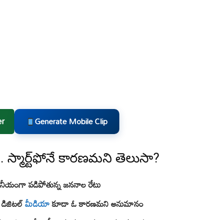
er
Generate Mobile Clip
.. స్మార్ట్‌ఫోనే కారణమని తెలుసా?
ణనీయంగా పడిపోతున్న‌ జననాల రేటు
, డిజిటల్
మీడియా
కూడా ఓ కారణమని అనుమానం