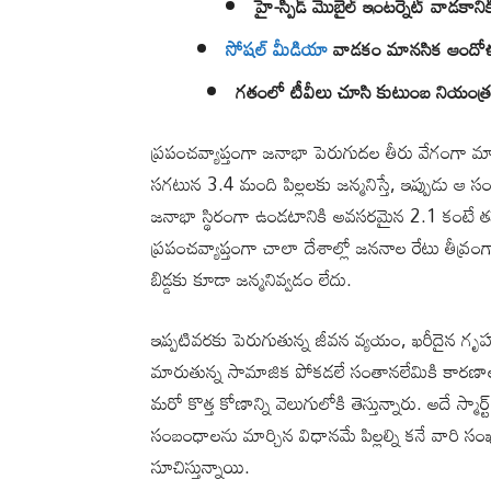
హై-స్పీడ్ మొబైల్ ఇంటర్నెట్ వాడకాన
సోషల్ మీడియా
వాడకం మానసిక ఆందోళన 
గతంలో టీవీలు చూసి కుటుంబ నియంత్రణ 
ప్రపంచవ్యాప్తంగా జనాభా పెరుగుదల తీరు వేగంగా 
సగటున 3.4 మంది పిల్లలకు జన్మనిస్తే, ఇప్పుడు ఆ సం
జనాభా స్థిరంగా ఉండటానికి అవసరమైన 2.1 కంటే తక్
ప్రపంచవ్యాప్తంగా చాలా దేశాల్లో జననాల రేటు తీవ్ర
బిడ్డకు కూడా జన్మనివ్వడం లేదు.
ఇప్పటివరకు పెరుగుతున్న జీవన వ్యయం, ఖరీదైన గృహ వసత
మారుతున్న సామాజిక పోకడలే సంతానలేమికి కారణాల
మరో కొత్త కోణాన్ని వెలుగులోకి తెస్తున్నారు. అదే స్మార్
సంబంధాలను మార్చిన విధానమే పిల్లల్ని కనే వారి స
సూచిస్తున్నాయి.