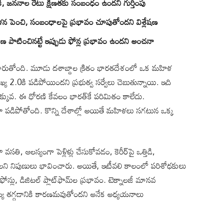
ికి, జననాల రేటు క్షీణతకు సంబంధం ఉందని గుర్తింపు
పెంచి, సంబంధాలపై ప్రభావం చూపుతోందని విశ్లేషణ
పాటించినట్టే ఇప్పుడు ఫోన్ల ప్రభావం ఉందని అంచనా
మారుతోంది. మూడు దశాబ్దాల క్రితం భారతదేశంలో ఒక మహిళ
ఖ్య 2.0కి పడిపోయిందని ప్రభుత్వ సర్వేలు చెబుతున్నాయి. ఇది
కువ. ఈ ధోరణి కేవలం భారత్‌కే పరిమితం కాలేదు.
ంగా పడిపోతోంది. కొన్ని దేశాల్లో అయితే మహిళలు సగటున ఒక్క
ి, ఆలస్యంగా పెళ్లిళ్లు చేసుకోవడం, కెరీర్‌పై ఒత్తిడి,
ని నిపుణులు భావించారు. అయితే, ఇటీవలి కాలంలో పరిశోధకులు
ట్‌ఫోన్లు, డిజిటల్ ప్లాట్‌ఫామ్‌ల ప్రభావం. టెక్నాలజీ మానవ
ంఖ్య తగ్గడానికి కారణమవుతోందని అనేక అధ్యయనాలు