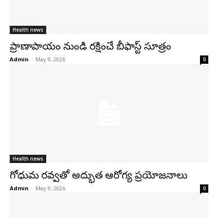
Health news
ప్రాణాపాయం నుండి రక్షించే బీఫాస్ట్‌ సూత్రం
Admin
-
May 9, 2026
0
Health news
గోధుమ రవ్వతో అద్భుత ఆరోగ్య ప్రయోజనాలు
Admin
-
May 9, 2026
0