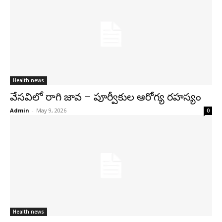
Health news
వేసవిలో రాగి జావ – పూర్వీకుల ఆరోగ్య రహస్యం
Admin
-
May 9, 2026
0
Health news