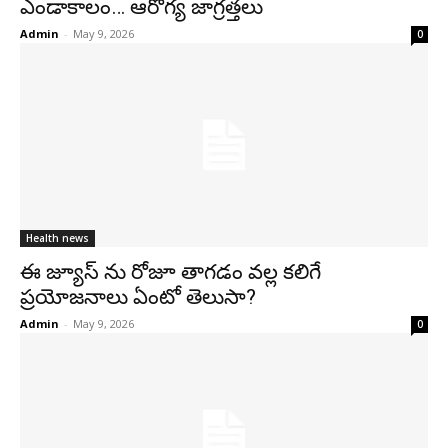
ఎండాకాలం… ఆరోగ్య జాగ్రత్తలు
Admin
-
May 9, 2026
0
Health news
ఈ జ్యూస్ ను రోజూ తాగడం వల్ల కలిగే
ప్రయోజనాలు ఏంటో తెలుసా?
Admin
-
May 9, 2026
0