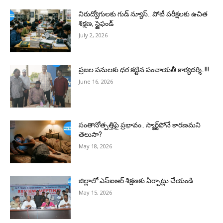
నిరుద్యోగులకు గుడ్ న్యూస్.. పోటీ పరీక్షలకు ఉచిత
శిక్షణ, స్టైఫండ్
July 2, 2026
ప్రజల పనులకు ధర కట్టిన పంచాయతీ కార్యదర్శి..!!!
June 16, 2026
సంతానోత్పత్తిపై ప్రభావం.. స్మార్ట్‌ఫోనే కారణమని
తెలుసా?
May 18, 2026
జిల్లాలో ఎస్ఐఆర్ శిక్షణకు ఏర్పాట్లు చేయండి
May 15, 2026