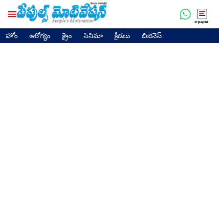
e-paper
హోం
ఆరోగ్యం
క్రైం
సినిమా
క్రీడలు
బిజినెస్