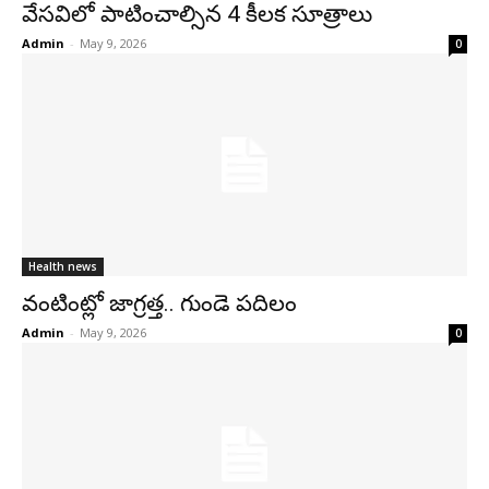
వేసవిలో పాటించాల్సిన 4 కీలక సూత్రాలు
Admin
-
May 9, 2026
0
Health news
వంటింట్లో జాగ్రత్త.. గుండె పదిలం
Admin
-
May 9, 2026
0