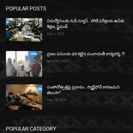
POPULAR POSTS
నిరుద్యోగులకు గుడ్ న్యూస్.. పోటీ పరీక్షలకు ఉచిత
శిక్షణ, స్టైఫండ్
July 2, 2026
ప్రజల పనులకు ధర కట్టిన పంచాయతీ కార్యదర్శి..!!!
June 16, 2026
సంతానోత్పత్తిపై ప్రభావం.. స్మార్ట్‌ఫోనే కారణమని
తెలుసా?
May 18, 2026
POPULAR CATEGORY