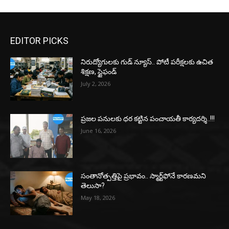
EDITOR PICKS
నిరుద్యోగులకు గుడ్ న్యూస్.. పోటీ పరీక్షలకు ఉచిత
శిక్షణ, స్టైఫండ్
July 2, 2026
ప్రజల పనులకు ధర కట్టిన పంచాయతీ కార్యదర్శి..!!!
June 16, 2026
సంతానోత్పత్తిపై ప్రభావం.. స్మార్ట్‌ఫోనే కారణమని
తెలుసా?
May 18, 2026