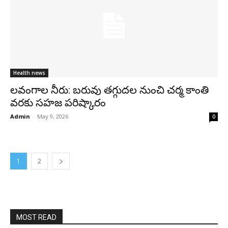
Health news
లవంగాల నీరు: బరువు తగ్గుదల నుంచి చర్మ కాంతి
వరకు సహజ పరిష్కారం
Admin
-
May 9, 2026
0
1
2
MOST READ