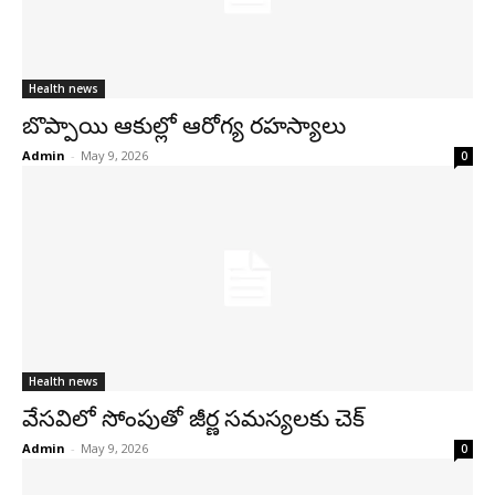
Health news
బొప్పాయి ఆకుల్లో ఆరోగ్య రహస్యాలు
Admin
-
May 9, 2026
0
Health news
వేసవిలో సోంపుతో జీర్ణ సమస్యలకు చెక్
Admin
-
May 9, 2026
0