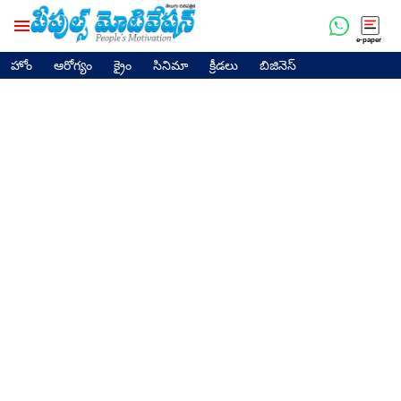
e-paper
హోం
ఆరోగ్యం
క్రైం
సినిమా
క్రీడలు
బిజినెస్