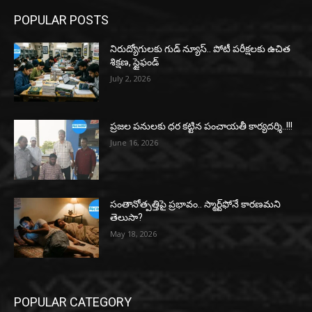
POPULAR POSTS
నిరుద్యోగులకు గుడ్ న్యూస్.. పోటీ పరీక్షలకు ఉచిత
శిక్షణ, స్టైఫండ్
July 2, 2026
ప్రజల పనులకు ధర కట్టిన పంచాయతీ కార్యదర్శి..!!!
June 16, 2026
సంతానోత్పత్తిపై ప్రభావం.. స్మార్ట్‌ఫోనే కారణమని
తెలుసా?
May 18, 2026
POPULAR CATEGORY