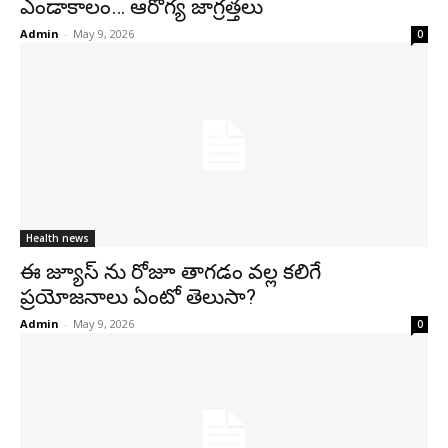
ఎండాకాలం… ఆరోగ్య జాగ్రత్తలు
Admin
-
May 9, 2026
0
Health news
ఈ జ్యూస్ ను రోజూ తాగడం వల్ల కలిగే
ప్రయోజనాలు ఏంటో తెలుసా?
Admin
-
May 9, 2026
0