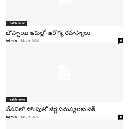
Health news
బొప్పాయి ఆకుల్లో ఆరోగ్య రహస్యాలు
Admin
-
May 9, 2026
0
Health news
వేసవిలో సోంపుతో జీర్ణ సమస్యలకు చెక్
Admin
-
May 9, 2026
0