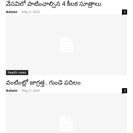
వేసవిలో పాటించాల్సిన 4 కీలక సూత్రాలు
Admin
-
May 9, 2026
0
Health news
వంటింట్లో జాగ్రత్త.. గుండె పదిలం
Admin
-
May 9, 2026
0