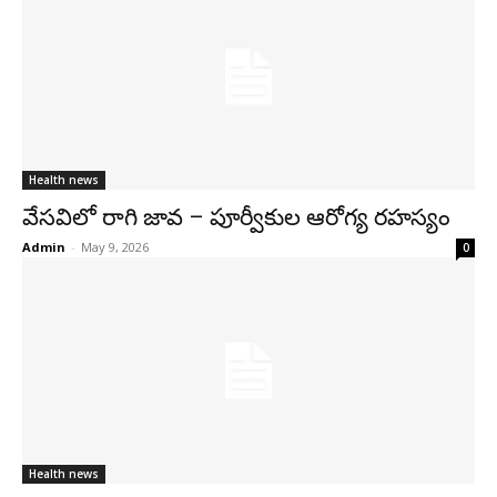
Health news
వేసవిలో రాగి జావ – పూర్వీకుల ఆరోగ్య రహస్యం
Admin
-
May 9, 2026
0
Health news