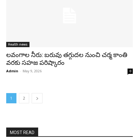
Health news
లవంగాల నీరు: బరువు తగ్గుదల నుంచి చర్మ కాంతి
వరకు సహజ పరిష్కారం
Admin
-
May 9, 2026
0
1
2
MOST READ