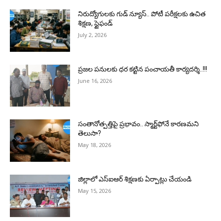
నిరుద్యోగులకు గుడ్ న్యూస్.. పోటీ పరీక్షలకు ఉచిత
శిక్షణ, స్టైఫండ్
July 2, 2026
ప్రజల పనులకు ధర కట్టిన పంచాయతీ కార్యదర్శి..!!!
June 16, 2026
సంతానోత్పత్తిపై ప్రభావం.. స్మార్ట్‌ఫోనే కారణమని
తెలుసా?
May 18, 2026
జిల్లాలో ఎస్ఐఆర్ శిక్షణకు ఏర్పాట్లు చేయండి
May 15, 2026