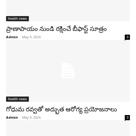
Health news
ప్రాణాపాయం నుండి రక్షించే బీఫాస్ట్‌ సూత్రం
Admin
-
May 9, 2026
0
Health news
గోధుమ రవ్వతో అద్భుత ఆరోగ్య ప్రయోజనాలు
Admin
-
May 9, 2026
0