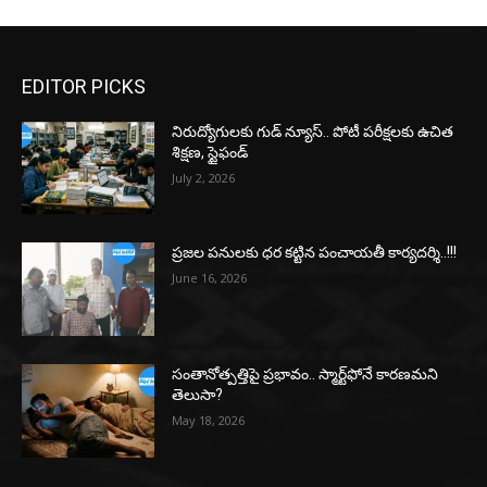
EDITOR PICKS
నిరుద్యోగులకు గుడ్ న్యూస్.. పోటీ పరీక్షలకు ఉచిత
శిక్షణ, స్టైఫండ్
July 2, 2026
ప్రజల పనులకు ధర కట్టిన పంచాయతీ కార్యదర్శి..!!!
June 16, 2026
సంతానోత్పత్తిపై ప్రభావం.. స్మార్ట్‌ఫోనే కారణమని
తెలుసా?
May 18, 2026