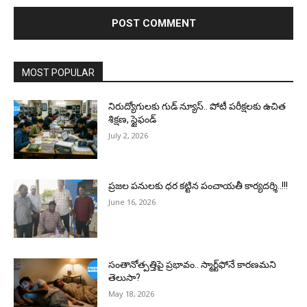
MOST POPULAR
నిరుద్యోగులకు గుడ్ న్యూస్.. పోటీ పరీక్షలకు ఉచిత
శిక్షణ, స్టైఫండ్
July 2, 2026
ప్రజల పనులకు ధర కట్టిన పంచాయతీ కార్యదర్శి..!!!
June 16, 2026
సంతానోత్పత్తిపై ప్రభావం.. స్మార్ట్‌ఫోనే కారణమని
తెలుసా?
May 18, 2026