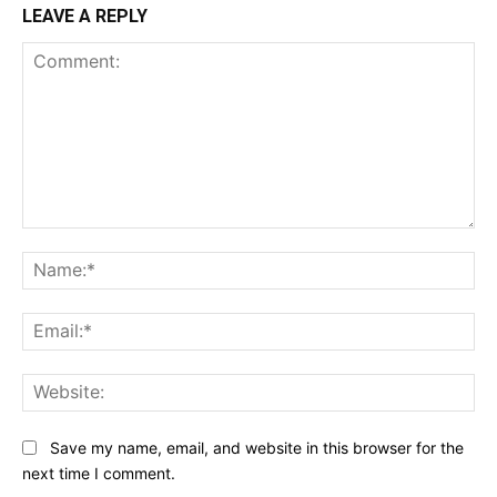
LEAVE A REPLY
Comment:
Na
Ema
Web
Save my name, email, and website in this browser for the
next time I comment.