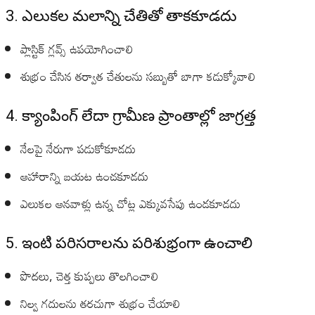
3. ఎలుకల మలాన్ని చేతితో తాకకూడదు
ప్లాస్టిక్ గ్లవ్స్ ఉపయోగించాలి
శుభ్రం చేసిన తర్వాత చేతులను సబ్బుతో బాగా కడుక్కోవాలి
4. క్యాంపింగ్ లేదా గ్రామీణ ప్రాంతాల్లో జాగ్రత్త
నేలపై నేరుగా పడుకోకూడదు
ఆహారాన్ని బయట ఉంచకూడదు
ఎలుకల ఆనవాళ్లు ఉన్న చోట్ల ఎక్కువసేపు ఉండకూడదు
5. ఇంటి పరిసరాలను పరిశుభ్రంగా ఉంచాలి
పొదలు, చెత్త కుప్పలు తొలగించాలి
నిల్వ గదులను తరచుగా శుభ్రం చేయాలి