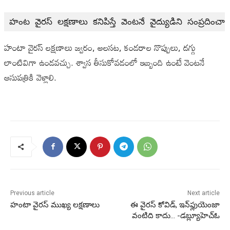
హంట వైరస్ లక్షణాలు కనిపిస్తే వెంటనే వైద్యుడిని సంప్రదించాల
హంటా వైరస్
లక్షణాలు జ్వరం, అలసట, కండరాల నొప్పులు, దగ్గు
లాంటివిగా ఉండవచ్చు. శ్వాస తీసుకోవడంలో ఇబ్బంది ఉంటే వెంటనే
ఆసుపత్రికి వెళ్లాలి.
Previous article
Next article
హంటా వైరస్ ముఖ్య లక్షణాలు
ఈ వైరస్ కోవిడ్, ఇన్‌ఫ్లుయెంజా
వంటిది కాదు… -డబ్ల్యూహెచ్ఓ